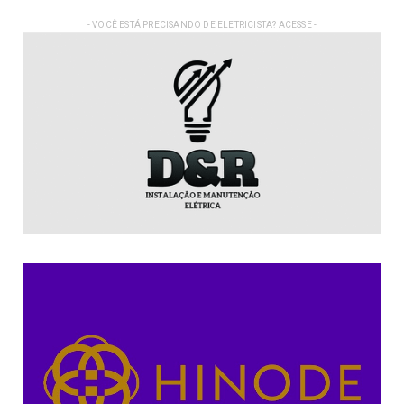
- VOCÊ ESTÁ PRECISANDO DE ELETRICISTA? ACESSE -