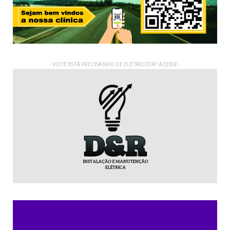
- VOCÊ ESTÁ PRECISANDO DE ELETRICISTA? ACESSE -