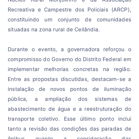
Recreativa e Campestre dos Policiais (ARCP),
constituindo um conjunto de
comunidades
situadas na
zon
a rural de Ceilândia.
Durante o
evento, a 
governadora 
r
efo
rço
u o 
compromisso do Governo do Distrito Federal em 
im
p
le
me
nta
r melhorias concretas 
na região. 
Entre as 
propos
tas 
di
s
cu
t
i
das, 
d
est
acam-se
 a 
instalação de 
novos pontos de 
iluminação 
pública, a ampliação do
s
 s
is
tem
as
 de 
abastecimento de 
água e a 
r
ees
t
rutu
r
ação do 
transporte coletivo
.
Ess
e
últ
i
mo
po
n
to
in
c
lu
i 
tanto a revisão 
das 
condições das 
paradas de 
ônibus 
qu
a
n
t
o
 a co
n
s
i
d
e
ra
çã
o 
das 