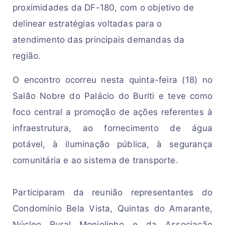
pr
oximid
a
des
d
a
 DF-180,
com o objetivo de 
delinear 
estratégias 
vol
t
ad
as 
p
a
r
a
 o 
a
tend
im
e
nto
das 
principais demandas da 
região. 
O e
n
con
t
r
o
 ocor
re
u
n
e
st
a 
quinta-feira (18) 
no 
Salão Nobre do Palácio do Buriti e
t
e
ve
como 
f
oco
cent
ra
l
a promoção de 
ações 
ref
eren
t
e
s 
à
infraestrutura, 
ao 
fornecimento de água 
potável, à 
iluminação pública, 
à 
segurança 
comunitária 
e a
o
s
is
te
m
a 
de transporte.
Participaram da reunião
representantes do
Condomínio Bela Vista, Quintas do Amarante,
Núcleo Rural Monjolinho e da Associação