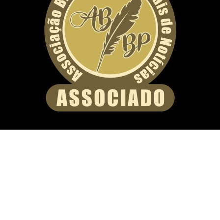
CONTATO
(61) 99825-6334
Copyright ©
2026 | Portal de Notícias da Radio Candanga | All Rights
Reserved
Início
Sobre nós
Contatos: portalradiocandanga@gmail.com