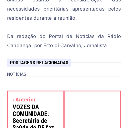
necessidades 
pri
ori
t
ári
as 
apresentadas 
pelos 
r
e
si
den
tes dur
a
nte
a 
reunião. 
Da redação do Portal de Notícias da Rádio 
Candanga, por Erto di Carvalho, Jornalista
POSTAGENS RELACIONADAS
NOTÍCIAS
Anterior
VOZES DA
COMUNIDADE:
Secretário de
Saúde do DF faz