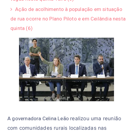
Ação de acolhimento à população em situação
de rua ocorre no Plano Piloto e em Ceilândia nesta
quinta (6)
A governadora Celina Leão
r
e
ali
zo
u
u
ma
reunião 
com comunidades rurais 
loca
l
i
z
a
da
s 
n
as