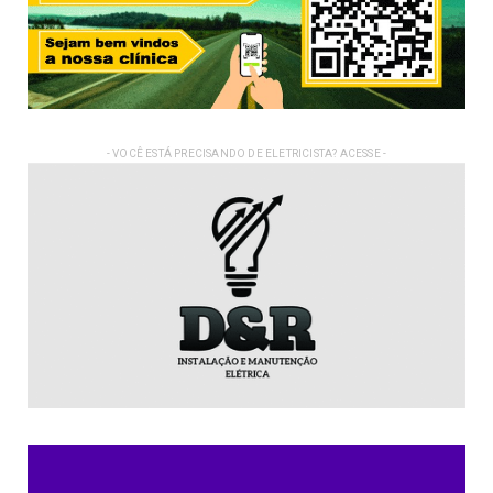
- VOCÊ ESTÁ PRECISANDO DE ELETRICISTA? ACESSE -