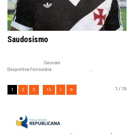
Saudosismo
Geovani
Desportiva Ferroviária ...
1 / 15
1
2
3
...
15