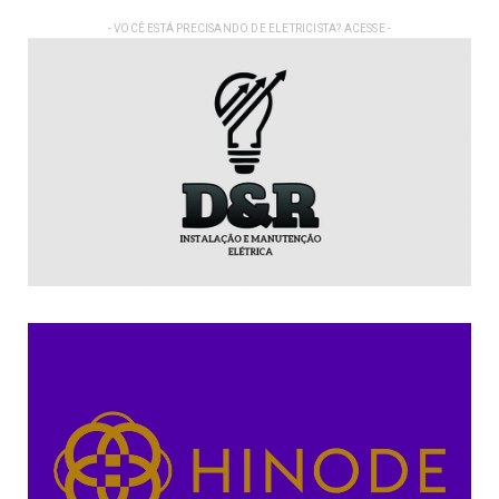
- VOCÊ ESTÁ PRECISANDO DE ELETRICISTA? ACESSE -